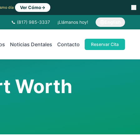
Ver Cómo
→
Mismo día
📞 (817) 985-3337
¡Llámanos hoy!
English
os
Noticias Dentales
Contacto
Reservar Cita
rt Worth