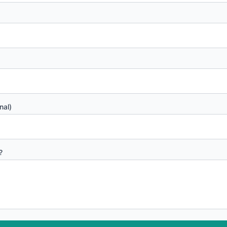
nal)
?