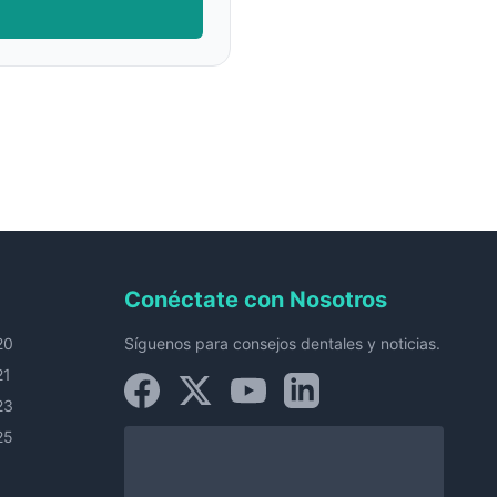
Conéctate con Nosotros
20
Síguenos para consejos dentales y noticias.
21
23
25