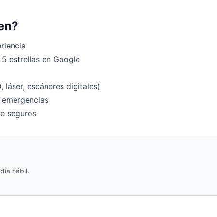
gen?
riencia
 5 estrellas en Google
 láser, escáneres digitales)
a emergencias
e seguros
ía hábil.