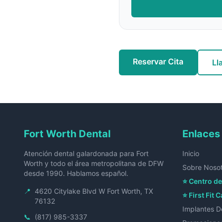
Reservar Cita
Ll
Fort Worth Dental
Enlaces
Atención dental galardonada para Fort
Inicio
Worth y todo el área metropolitana de DFW
Sobre Noso
desde 1990. Hablamos español.
⭐ Centro de
📍
4620 Citylake Blvd W Fort Worth, TX
⭐ First Fit C
76132
Implantes D
📞
(817) 985-3337