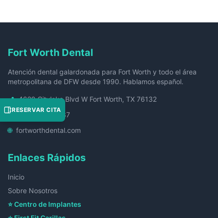
Fort Worth Dental
Atención dental galardonada para Fort Worth y todo el área
metropolitana de DFW desde 1990. Hablamos español.
📍
4620 Citylake Blvd W Fort Worth, TX 76132
RESERVAR CITA
📞
(817) 985-3337
🌐
fortworthdental.com
Enlaces Rápidos
Inicio
Sobre Nosotros
⭐ Centro de Implantes
⭐ First Fit Carillas