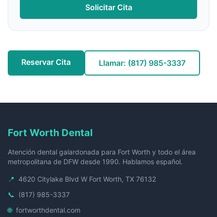
Solicitar Cita
Reservar Cita
Llamar:
(817) 985-3337
Fort Worth Dental
Atención dental galardonada para Fort Worth y todo el área
metropolitana de DFW desde 1990. Hablamos español.
📍
4620 Citylake Blvd W Fort Worth, TX 76132
📞
(817) 985-3337
🌐
fortworthdental.com