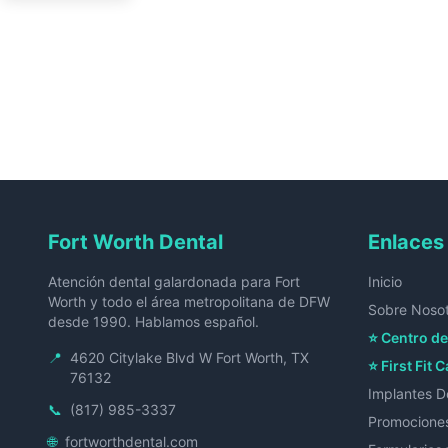
Fort Worth Dental
Enlaces
Atención dental galardonada para Fort
Inicio
Worth y todo el área metropolitana de DFW
Sobre Noso
desde 1990. Hablamos español.
⭐ Centro de
📍
4620 Citylake Blvd W Fort Worth, TX
⭐ First Fit C
76132
Implantes D
📞
(817) 985-3337
Promocione
🌐
fortworthdental.com