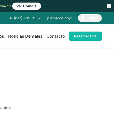
Ver Cómo
→
Mismo día
📞 (817) 985-3337
¡Llámanos hoy!
English
os
Noticias Dentales
Contacto
Reservar Cita
stamos