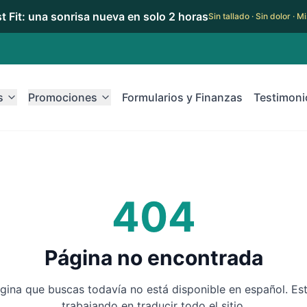
rst Fit: una sonrisa nueva en solo 2 horas
Sin tallado · Sin dolor · 
s
Promociones
Formularios y Finanzas
Testimoni
404
Página no encontrada
gina que buscas todavía no está disponible en español. E
trabajando en traducir todo el sitio.