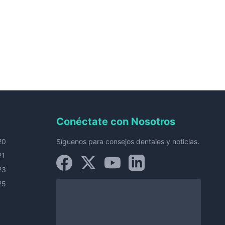
Conéctate con Nosotros
20
Síguenos para consejos dentales y noticias.
21
23
25