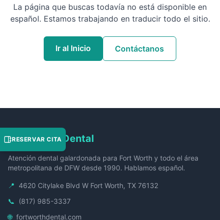
La página que buscas todavía no está disponible en
español. Estamos trabajando en traducir todo el sitio.
Ir al Inicio
Contáctanos
Fort Worth Dental
RESERVAR CITA
Atención dental galardonada para Fort Worth y todo el área
metropolitana de DFW desde 1990. Hablamos español.
📍
4620 Citylake Blvd W Fort Worth, TX 76132
📞
(817) 985-3337
🌐
fortworthdental.com