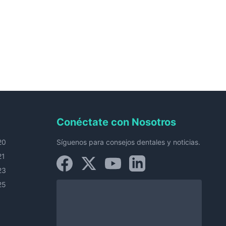
Conéctate con Nosotros
20
Síguenos para consejos dentales y noticias.
21
23
25