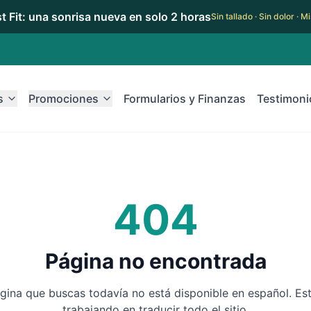
rst Fit: una sonrisa nueva en solo 2 horas
Sin tallado · Sin dolor · 
s
Promociones
Formularios y Finanzas
Testimoni
404
Página no encontrada
gina que buscas todavía no está disponible en español. E
trabajando en traducir todo el sitio.