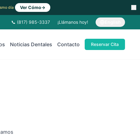
Ver Cómo
→
Mismo día
📞 (817) 985-3337
¡Llámanos hoy!
English
os
Noticias Dentales
Contacto
Reservar Cita
stamos