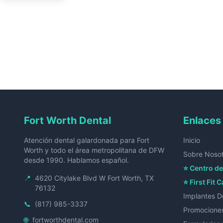
Fort Worth Dental
Enlaces
Atención dental galardonada para Fort
Inicio
Worth y todo el área metropolitana de DFW
Sobre Noso
desde 1990. Hablamos español.
⭐ Centro de
📍
4620 Citylake Blvd W Fort Worth, TX
⭐ First Fit C
76132
Implantes D
📞
(817) 985-3337
Promocione
🌐
fortworthdental.com