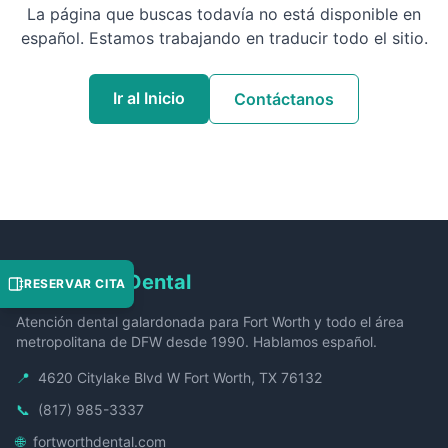
La página que buscas todavía no está disponible en
español. Estamos trabajando en traducir todo el sitio.
Ir al Inicio
Contáctanos
Fort Worth Dental
RESERVAR CITA
Atención dental galardonada para Fort Worth y todo el área
metropolitana de DFW desde 1990. Hablamos español.
📍
4620 Citylake Blvd W Fort Worth, TX 76132
📞
(817) 985-3337
🌐
fortworthdental.com