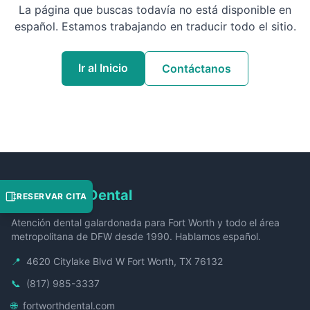
La página que buscas todavía no está disponible en
español. Estamos trabajando en traducir todo el sitio.
Ir al Inicio
Contáctanos
Fort Worth Dental
RESERVAR CITA
Atención dental galardonada para Fort Worth y todo el área
metropolitana de DFW desde 1990. Hablamos español.
📍
4620 Citylake Blvd W Fort Worth, TX 76132
📞
(817) 985-3337
🌐
fortworthdental.com