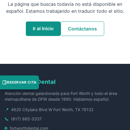
La página que buscas todavía no está disponible en
español. Estamos trabajando en traducir todo el sitio.
Ir al Inicio
Contáctanos
Fort Worth Dental
RESERVAR CITA
Atención dental galardonada para Fort Worth y todo el área
metropolitana de DFW desde 1990. Hablamos español.
📍
4620 Citylake Blvd W Fort Worth, TX 76132
📞
(817) 985-3337
🌐
fortworthdental.com