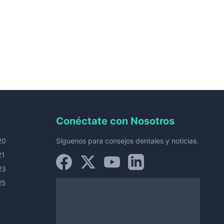
Conéctate con Nosotros
20
Síguenos para consejos dentales y noticias.
21
23
25