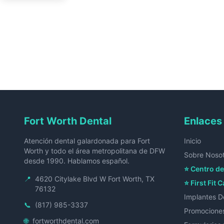
Fort Worth Dental
Enlaces
Atención dental galardonada para Fort
Inicio
Worth y todo el área metropolitana de DFW
Sobre Noso
desde 1990. Hablamos español.
⭐ Centro de
📍
4620 Citylake Blvd W Fort Worth, TX
⭐ First Fit C
76132
Implantes D
📞
(817) 985-3337
Promocione
🌐
fortworthdental.com