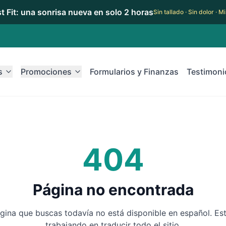
rst Fit: una sonrisa nueva en solo 2 horas
Sin tallado · Sin dolor · 
s
Promociones
Formularios y Finanzas
Testimoni
404
Página no encontrada
gina que buscas todavía no está disponible en español. E
trabajando en traducir todo el sitio.