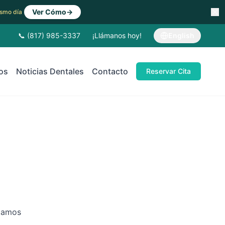
Ver Cómo
→
Mismo día
📞 (817) 985-3337
¡Llámanos hoy!
English
os
Noticias Dentales
Contacto
Reservar Cita
stamos