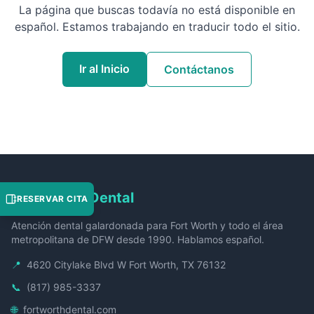
La página que buscas todavía no está disponible en
español. Estamos trabajando en traducir todo el sitio.
Ir al Inicio
Contáctanos
Fort Worth Dental
RESERVAR CITA
Atención dental galardonada para Fort Worth y todo el área
metropolitana de DFW desde 1990. Hablamos español.
📍
4620 Citylake Blvd W Fort Worth, TX 76132
📞
(817) 985-3337
🌐
fortworthdental.com