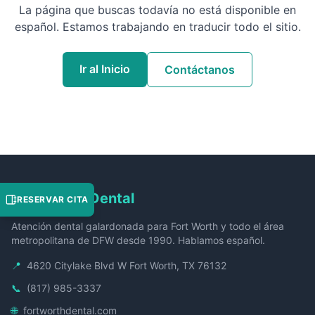
La página que buscas todavía no está disponible en
español. Estamos trabajando en traducir todo el sitio.
Ir al Inicio
Contáctanos
Fort Worth Dental
RESERVAR CITA
Atención dental galardonada para Fort Worth y todo el área
metropolitana de DFW desde 1990. Hablamos español.
📍
4620 Citylake Blvd W Fort Worth, TX 76132
📞
(817) 985-3337
🌐
fortworthdental.com