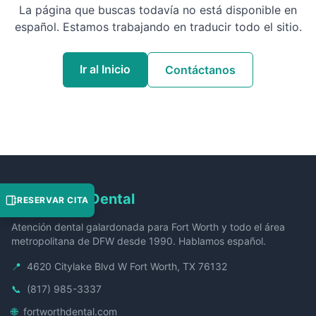
La página que buscas todavía no está disponible en
español. Estamos trabajando en traducir todo el sitio.
Ir al Inicio
Contáctanos
Fort Worth Dental
RESERVAR CITA
Atención dental galardonada para Fort Worth y todo el área
metropolitana de DFW desde 1990. Hablamos español.
📍
4620 Citylake Blvd W Fort Worth, TX 76132
📞
(817) 985-3337
🌐
fortworthdental.com